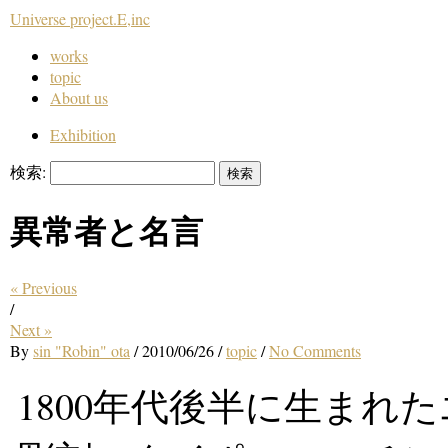
Universe project.E,inc
works
topic
About us
Exhibition
検索:
異常者と名言
« Previous
/
Next »
By
sin "Robin" ota
/
2010/06/26
/
topic
/
No Comments
1800年代後半に生まれ